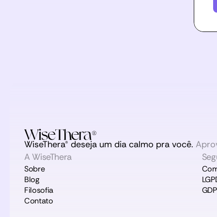
WiseThera® deseja um dia calmo pra você.
Aprov
A WiseThera
Seg
Sobre
Com
Blog
LGP
Filosofia
GDP
Contato